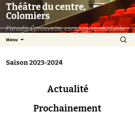
Théâtre du centre,
Colomiers
Paradis-Éprouvette, compagnie résidente
Aller
Recherc
Menu
au
contenu
principal
Saison 2023-2024
Actualité
Prochainement