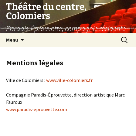
Théâtre du centre,
Colomiers
Paradis-Éprouvette, compagnie résidente
Aller
Recherc
Menu
au
contenu
principal
Mentions légales
Ville de Colomiers :
www.ville-colomiers.fr
Compagnie Paradis-Éprouvette, direction artistique Marc
Fauroux
www.paradis-eprouvette.com